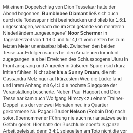
Mit einem Doppelschlag von Dion Tesselaar hatte der
Abend begonnen.
Bumblebee Diamant
ließ sich auch
durch die Todesspur nicht beeindrucken und blieb für 1,6:1
ungeschlagen, wonach die im Stallgelände von mehreren
Niederländern „angesungene“
Noor Schermer
in
Tagesbestzeit von 1.14,0 und für 4,0:1 vom ersten bis zum
letzten Meter unantastbar blieb. Zwischen den beiden
Tesselaar-Erfolgen war es bei den Amateuren turbulent
zugegangen, als bei Erreichen des Schlussbogens Uluru in
Front ansprang und Angreifer in äußeren Spuren sich kurz
irritiert fühlten. Nicht aber
It‘s a Sunny Dream
, die mit
Cassandra Metzinger auf kürzestem Weg die Lücke fand
und ihrem Anhang mit 6,4:1 die höchste Siegquote der
Veranstaltung bescherte. Neben Paul Hagoort und Dion
Tesselaar kam auch Wolfgang Nimczyk zu einem Trainer-
Doppel, als der vor zwei Monaten neu ins Quartier
gekommene Nu Pagadi-Bruder
Nelson
(Robbin Bot) nach
sofort übernommener Führung nie auch nur ansatzweise in
Gefahr geriet. Hier hatte der Buschfunk ebenfalls ganze
Arbeit geleistet, denn 3,4:1 spiegelten am Toto nicht die vor