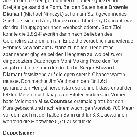
aber in den beiden gut dotierten Hauptereignissen für
Dreijährige stand die Form. Bei den Stuten hatte
Brownie
Diamant
(Michael Nimczyk) schon am Start gewonnenes
Spiel, als sich mit Amy Barosso und Blueberry Diamant zwei
der drei Hauptgegnerinnen verabschiedeten. Start-Ziel
konnte die 1,8:1-Favoritin dann nach Belieben des
Goldhelms agieren, um am Ende die vergeblich angreifende
Pebbles Newport auf Distanz zu halten. Bedeutend
spannender ging es bei den Hengsten zu, wo bei zuvor
eingesetztem Dauerregen Moni Making Pace den Ton
angab und hinter ihm der dreifache Sieger
Blizzard
Diamant
festsitzend auf die open stretch-Chance warten
musste. Dort machte Jim Veldmann den für 1,6:1
gehandelten Hengst nervenstark so schnell, dass er auf den
letzten Metern noch knapp am Piloten vorbeikam. Vorher
hatte Veldmann
Miss Countess
erstmals glatt über den
Kurs gebracht und nach einem wuchtigen Vorstoß 700 Meter
vor dem Ziel mit der halben Bahn und für 3,3:1 gewonnen,
während die Platzwette 8,7:1 ausspuckte.
Doppelsieger