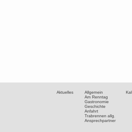
Aktuelles
Allgemein
Ka
Am Renntag
Gastronomie
Geschichte
Anfahrt
Trabrennen allg.
Ansprechpartner