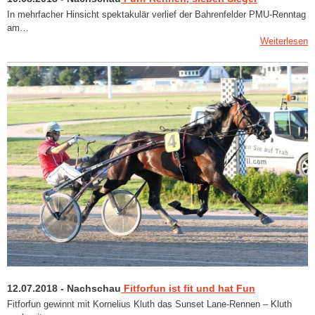
In mehrfacher Hinsicht spektakulär verlief der Bahrenfelder PMU-Renntag
am…
Weiterlesen
12.07.2018
-
Nachschau
Fitforfun ist fit und hat Fun
Fitforfun gewinnt mit Kornelius Kluth das Sunset Lane-Rennen – Kluth