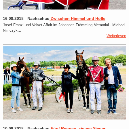
16.09.2018
-
Nachschau
Zwischen Himmel und Hölle
Josef Franzl und Velvet Affair im Johannes Frömming-Memorial - Michael
Nimczyk…
Weiterlesen
10.08.2018
-
Nachschau
Fünf Rennen, sieben Sieger